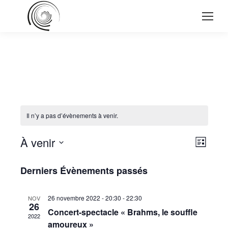
Il n’y a pas d’évènements à venir.
Nav
À venir
Navi
Liste
de
Sélectionnez
par
Derniers Évènements passés
une
vues
cons
date.
Évè
26 novembre 2022 - 20:30
-
22:30
NOV
26
Concert-spectacle « Brahms, le souffle
2022
amoureux »