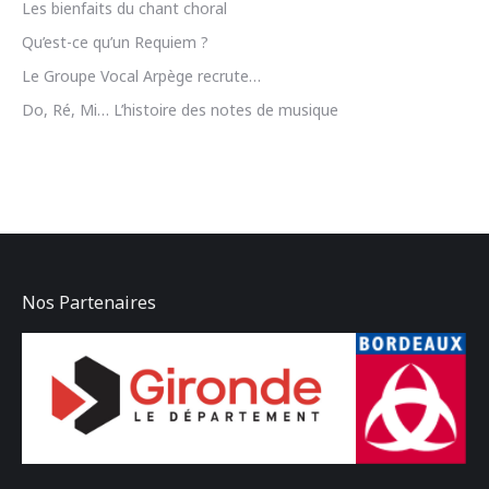
Les bienfaits du chant choral
Qu’est-ce qu’un Requiem ?
Le Groupe Vocal Arpège recrute…
Do, Ré, Mi… L’histoire des notes de musique
Nos Partenaires