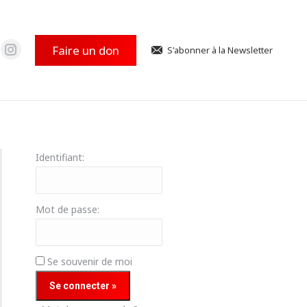
ge
page
ok
uTube
Instagram
ouvre
s'ouvre
Faire un don
S'abonner à la Newsletter
La
ns
dans
ge
page
e
une
ok
uTube
Instagram
e
uvelle
nouvelle
ouvre
s'ouvre
e
nêtre
fenêtre
ns
dans
Identifiant:
e
une
e
uvelle
nouvelle
e
nêtre
fenêtre
Mot de passe:
Se souvenir de moi