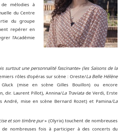
 de mélodies à
nnuelle du Centre
artie du groupe
ment repérer en
égrer l’Académie
surtout une personnalité fascinante»
(les Saisons de la
miers rôles d’opéras sur scène : Oreste/
La Belle Hélène
 Gluck (mise en scène Gilles Bouillon) ou encore
 dir. Laurent Pillot), Annina/
La Traviata
de Verdi, Erste
las André, mise en scène Bernard Rozet) et Pamina
/La
écise et son timbre pur
» (Olyrix) touchent de nombreuses
te de nombreuses fois à participer à des concerts du