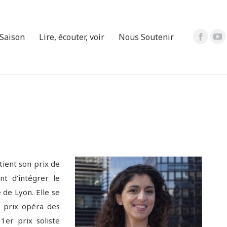
page
pa
Facebo
Yo
s'ouvre
s'
 Saison
Lire, écouter, voir
Nous Soutenir
La
La
dans
da
page
pa
une
un
Facebo
Yo
nouvell
no
s'ouvre
s'
fenêtr
fe
dans
da
une
un
nouvell
no
fenêtr
fe
ent son prix de
nt d’intégrer le
de Lyon. Elle se
 prix opéra des
1er prix soliste