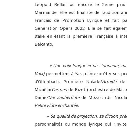
Léopold Bellan ou encore le 2ème prix
Marmande. Elle est finaliste de l’audition a
Français de Promotion Lyrique et fait p
Génération Opéra 2022. Elle se fait égale
Italie en étant la première Française à int
Belcanto.
« Une voix longue et passionnante, mais 
Voix)
permettent à Yara d’interpréter ses pre
d’Offenbach, Première Naïade/
Armide
de
Micaëla/
Carmen
de Bizet (orchestre de Mâcon,
Dame
/Die Zauberflöte
de Mozart (dir. Nico
Petite Flûte enchantée.
«
Sa qualité de projection, sa diction pr
personnalités du monde lyrique qui l’invi