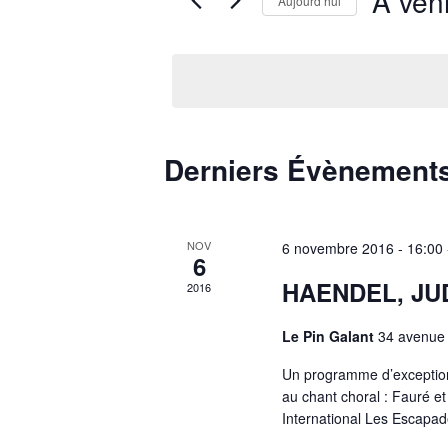
À veni
Aujourd’hui
Sélectionn
une
date.
Derniers Évènement
NOV
6 novembre 2016 - 16:00
6
HAENDEL, J
2016
Le Pin Galant
34 avenue 
Un programme d’exception 
au chant choral : Fauré e
International Les Escapad