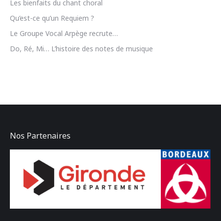
Les bienfaits du chant choral
Qu’est-ce qu’un Requiem ?
Le Groupe Vocal Arpège recrute…
Do, Ré, Mi… L’histoire des notes de musique
Nos Partenaires