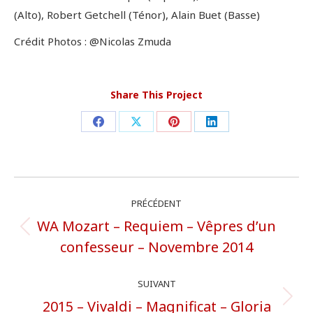
(Alto), Robert Getchell (Ténor), Alain Buet (Basse)
Crédit Photos : @Nicolas Zmuda
Share This Project
Partager
Partager
Partager
Partager
sur
sur
sur
sur
Facebook
X
Pinterest
LinkedIn
Navigation
PRÉCÉDENT
de
WA Mozart – Requiem – Vêpres d’un
Onglet
commentaire
confesseur – Novembre 2014
précédent
SUIVANT
2015 – Vivaldi – Magnificat – Gloria
Projets