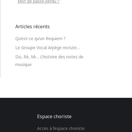
Mot de passe perdu ?
Articles récents
Qu’est-ce qu’un Requiem ?
Le Groupe Vocal Arpège recrute…
Do, Ré, Mi… L’histoire des notes de
musique
Espace choriste
Accès à l’espace choriste