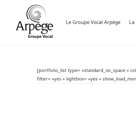
Le Groupe Vocal Arpège
La
[portfolio_list type= »standard_no_space » c
filter= »yes » lightbox= »yes » show_load_m