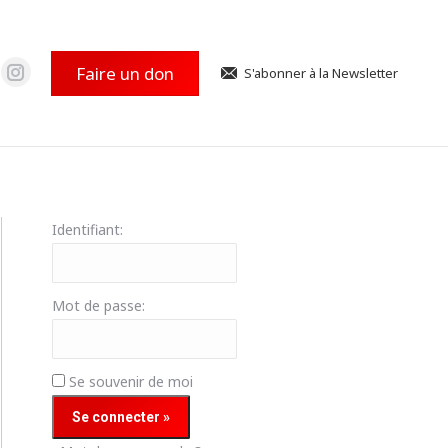
ge
page
ok
uTube
Instagram
ouvre
s'ouvre
Faire un don
S'abonner à la Newsletter
La
ns
dans
ge
page
e
une
ok
uTube
Instagram
e
uvelle
nouvelle
ouvre
s'ouvre
e
nêtre
fenêtre
ns
dans
Identifiant:
e
une
e
uvelle
nouvelle
e
nêtre
fenêtre
Mot de passe:
Se souvenir de moi